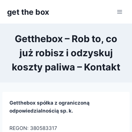
Przejdź
get the box
do
treści
Getthebox – Rob to, co
już robisz i odzyskuj
koszty paliwa – Kontakt
Getthebox spółka z ograniczoną
odpowiedzialnością sp. k.
REGON: 380583317