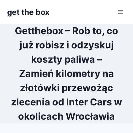
Przejdź
get the box
do
treści
Getthebox – Rob to, co
już robisz i odzyskuj
koszty paliwa –
Zamień kilometry na
złotówki przewożąc
zlecenia od Inter Cars w
okolicach Wrocławia