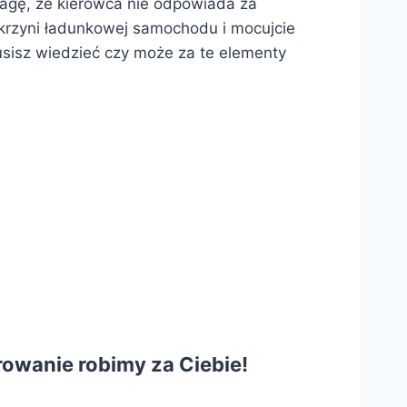
wagę, że kierowca nie odpowiada za
krzyni ładunkowej samochodu i mocujcie
usisz wiedzieć czy może za te elementy
rowanie robimy za Ciebie!