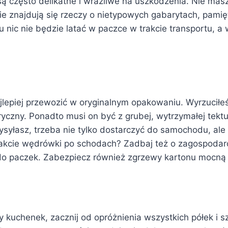
ą często delikatne i wrażliwe na uszkodzenia. Nie mas
nie znajdują się rzeczy o nietypowych gabarytach, pam
 nic nie będzie latać w paczce w trakcie transportu, a w
ajlepiej przewozić w oryginalnym opakowaniu. Wyrzuciłe
bryczny. Ponadto musi on być z grubej, wytrzymałej tek
yłasz, trzeba nie tylko dostarczyć do samochodu, ale p
 trakcie wędrówki po schodach? Zadbaj też o zagospodar
do paczek. Zabezpiecz również zgrzewy kartonu mocną i
y kuchenek, zacznij od opróżnienia wszystkich półek i 