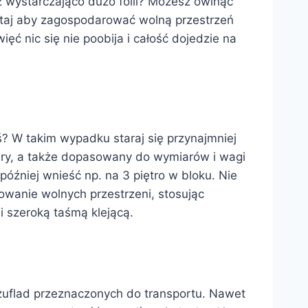
z wystarczająco dużo folii? Możesz owinąć
iętaj aby zagospodarować wolną przestrzeń
ięć nic się nie poobija i całość dojedzie na
ś? W takim wypadku staraj się przynajmniej
tury, a także dopasowany do wymiarów i wagi
óźniej wnieść np. na 3 piętro w bloku. Nie
owanie wolnych przestrzeni, stosując
 szeroką taśmą klejącą.
szuflad przeznaczonych do transportu. Nawet