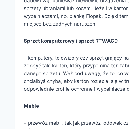
bąbelkową, ponieważ niewielkie urządzenia s
sprzęty ubraniami lub kocem. Jeżeli w karto
wypełniaczami, np. pianką Flopak. Dzięki temu
miejsce bez żadnych naruszeń.
Sprzęt komputerowy i sprzęt RTV/AGD
– komputery, telewizory czy sprzęt grający n
zdobyć taki karton, który przypomina ten fa
danego sprzętu. Weź pod uwagę, że to, co wys
chciałbyś chyba, aby karton rozleciał się w
odpowiednie profile ochronne i wypełniacze 
Meble
– przewóz mebli, tak jak przewóz lodówek cz