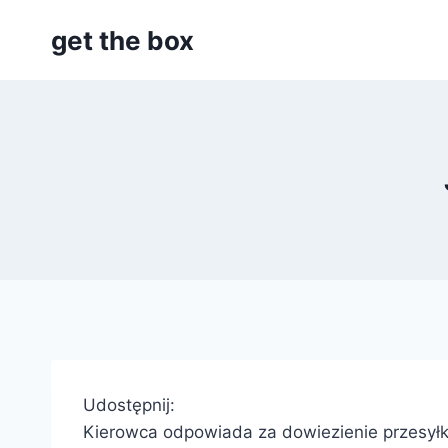
Przejdź
get the box
do
treści
Udostępnij:
Kierowca odpowiada za dowiezienie przesyłki