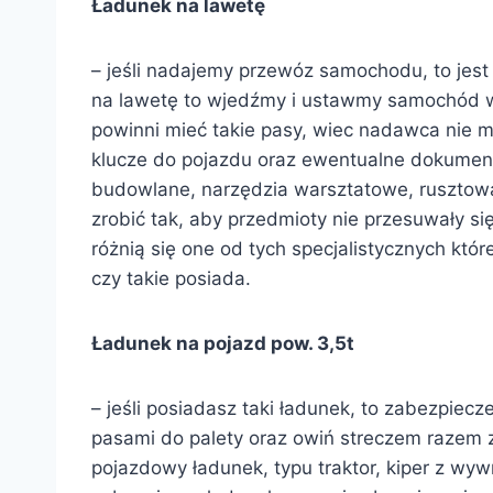
Ładunek na lawetę
– jeśli nadajemy przewóz samochodu, to jes
na lawetę to wjedźmy i ustawmy samochód w 
powinni mieć takie pasy, wiec nadawca nie m
klucze do pojazdu oraz ewentualne dokumenty
budowlane, narzędzia warsztatowe, rusztowa
zrobić tak, aby przedmioty nie przesuwały si
różnią się one od tych specjalistycznych kt
czy takie posiada.
Ładunek na pojazd pow. 3,5t
– jeśli posiadasz taki ładunek, to zabezpiecz
pasami do palety oraz owiń streczem razem z 
pojazdowy ładunek, typu traktor, kiper z wywr