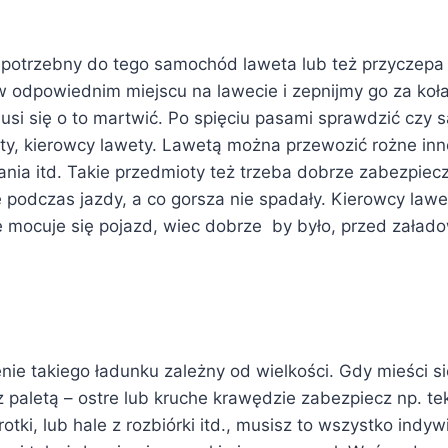
t potrzebny do tego samochód laweta lub też przyczepa
odpowiednim miejscu na lawecie i zepnijmy go za koła
usi się o to martwić. Po spięciu pasami sprawdzić czy
, kierowcy lawety. Lawetą można przewozić rożne inne 
nia itd. Takie przedmioty też trzeba dobrze zabezpiec
ę podczas jazdy, a co gorsza nie spadały. Kierowcy law
óre mocuje się pojazd, wiec dobrze by było, przed zała
enie takiego ładunku zależny od wielkości. Gdy mieści si
paletą – ostre lub kruche krawędzie zabezpiecz np. tek
otki, lub hale z rozbiórki itd., musisz to wszystko ind