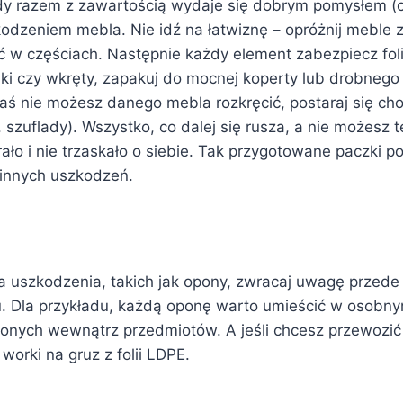
dy razem z zawartością wydaje się dobrym pomysłem (co
zkodzeniem mebla. Nie idź na łatwiznę – opróżnij meble 
ość w częściach. Następnie każdy element zabezpiecz fol
ki czy wkręty, zapakuj do mocnej koperty lub drobnego 
aś nie możesz danego mebla rozkręcić, postaraj się cho
. szuflady). Wszystko, co dalej się rusza, a nie możes
erało i nie trzaskało o siebie. Tak przygotowane paczki 
 innych uszkodzeń.
 uszkodzenia, takich jak opony, zwracaj uwagę przede 
 Dla przykładu, każdą oponę warto umieścić w osobnym
onych wewnątrz przedmiotów. A jeśli chcesz przewozić r
orki na gruz z folii LDPE.