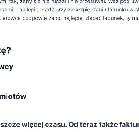
i tak, żeby się nie ruszał i nie przesuwał. Weź pod u
sami – najlepiej bądź przy zabezpieczaniu ładunku w s
Kierowca podpowie za co najlepiej złapać ładunek, ty m
kę?
awcy
dmiotów
zcze więcej czasu. Od teraz także faktu