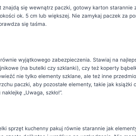
 znajdą się wewnątrz paczki, gotowy karton starannie z
zerokości ok. 5 cm lub większej. Nie zamykaj paczek za 
sprawdza się taśma.
równie wyjątkowego zabezpieczenia. Stawiaj na najleps
jnikowe (na butelki czy szklanki), czy też koperty bąbel
wieźć nie tylko elementy szklane, ale też inne przedmio
zchu paczki, aby pozostałe elementy, takie jak książki 
naklejkę „Uwaga, szkło!”.
lki sprzęt kuchenny pakuj równie starannie jak elementy