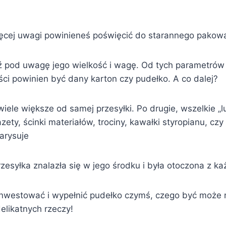
ięcej uwagi powinieneś poświęcić do starannego pakowa
ź pod uwagę jego wielkość i wagę. Od tych parametrów 
ości powinien być dany karton czy pudełko. A co dalej?
wiele większe od samej przesyłki. Po drugie, wszelkie 
ty, ścinki materiałów, trociny, kawałki styropianu, czy
zarysuje
zesyłka znalazła się w jego środku i była otoczona z ka
inwestować i wypełnić pudełko czymś, czego być może n
elikatnych rzeczy!