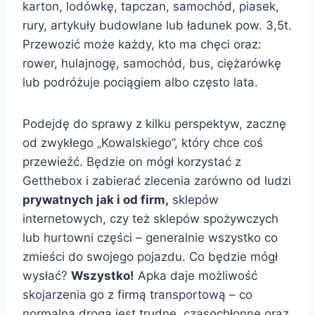
karton, lodówkę, tapczan, samochód, piasek,
rury, artykuły budowlane lub ładunek pow. 3,5t.
Przewozić może każdy, kto ma chęci oraz:
rower, hulajnogę, samochód, bus, ciężarówkę
lub podróżuje pociągiem albo często lata.
Podejdę do sprawy z kilku perspektyw, zacznę
od zwykłego „Kowalskiego”, który chce coś
przewieźć. Będzie on mógł korzystać z
Getthebox i zabierać zlecenia zarówno od ludzi
prywatnych jak i od firm,
sklepów
internetowych, czy też sklepów spożywczych
lub hurtowni części – generalnie wszystko co
zmieści do swojego pojazdu. Co będzie mógł
wysłać?
Wszystko!
Apka daje możliwość
skojarzenia go z firmą transportową – co
normalną drogą jest trudne, czasochłonne oraz